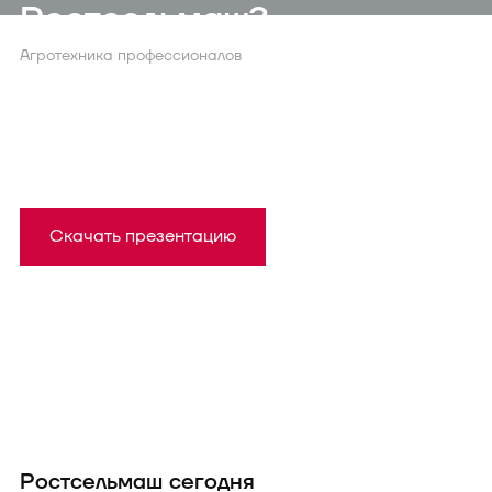
Ростсельмаш?
Агротехника профессионалов
Присоединяйтесь к нашей дилерской сети и
занимайтесь реализацией техники Ростсельмаш
по выгодным условиям
Скачать презентацию
Ростсельмаш сегодня