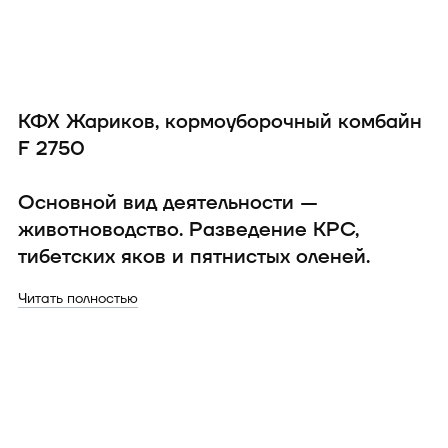
КФХ Жариков, кормоуборочный комбайн
О
F 2750
K
Основной вид деятельности —
О
животноводство. Разведение КРС,
р
тибетских яков и пятнистых оленей.
Чи
Читать полностью