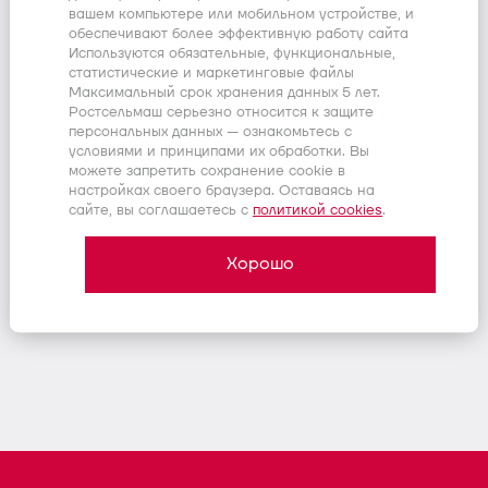
вашем компьютере или мобильном устройстве, и
обеспечивают более эффективную работу сайта
Используются обязательные, функциональные,
*
статистические и маркетинговые файлы
Максимальный срок хранения данных 5 лет.
Ростсельмаш серьезно относится к защите
персональных данных — ознакомьтесь с
Нажимая «Получить консультацию» , Я даю
условиями и принципами их обработки. Вы
согласие на обработку персональных данных в целях
связи по заявке. Вы можете ознакомиться с
можете запретить сохранение cookie в
Политикой конфиденциальности
и
обработкой
настройках своего браузера. Оставаясь на
персональных данных
сайте, вы соглашаетесь c
политикой cookies
.
Хорошо
Получить консультацию
Форма успешно