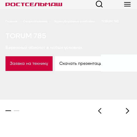
Главная
Сельхозтехника
Зерноуборочные комбайны
TORUM 785
TORUM 785
Бережный обмолот в любых условиях
Заявка на технику
Скачать презентацию