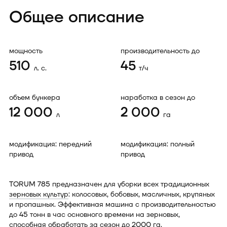
Общее описание
мощность
производительность до
510
45
л. с.
т/ч
объем бункера
наработка в сезон до
12 000
2 000
л
га
модификация: передний
модификация: полный
привод
привод
TORUM 785 предназначен для уборки всех традиционных
зерновых культур
: колосовых, бобовых, масличных, крупяных
и пропашных. Эффективная машина с производительностью
до 45 тонн в час основного времени на зерновых,
способная обработать за сезон до 2000 га.