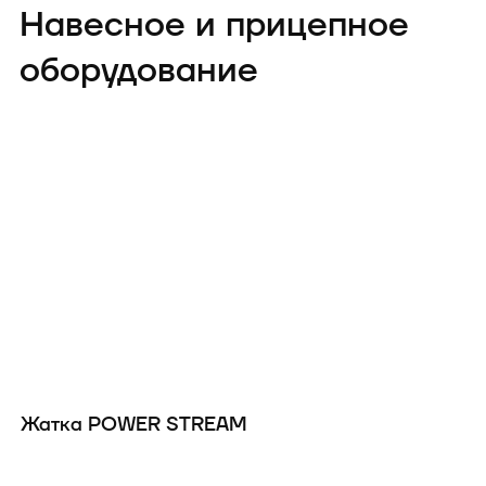
самых функциональных и
Навесное и прицепное
продвинутых комбайнов на рынке.
оборудование
Жатка POWER STREAM
Ж