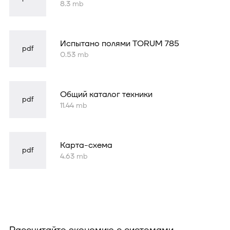
8.3 mb
Испытано полями TORUM 785
pdf
0.53 mb
Общий каталог техники
pdf
11.44 mb
Карта-схема
pdf
4.63 mb