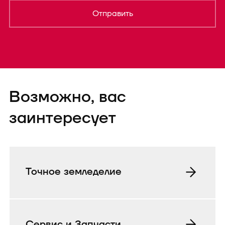
Отправить
Форма успешно
Возможно, вас
отправленаTEST
заинтересует
Точное земледелие
Сервис и Запчасти