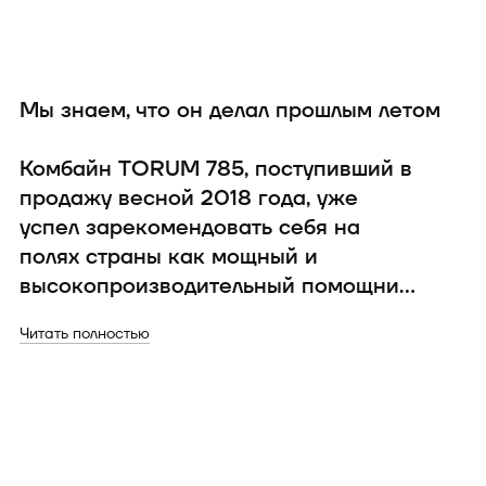
Мы знаем, что он делал прошлым летом
О
з
Комбайн TORUM 785, поступивший в
продажу весной 2018 года, уже
О
успел зарекомендовать себя на
р
полях страны как мощный и
Чи
высокопроизводительный помощник.
Используя собственные
«Комбайн отработал весь прошлый
Читать полностью
инновационные разработки,
сезон, он вполне соответствует всем
Ростсельмаш выпустил на рынок,
ключевым тенденциям современн...
пожалуй, свой лучший комбайн
последних лет. По оценкам
экспертов, TORUM 785 — один из